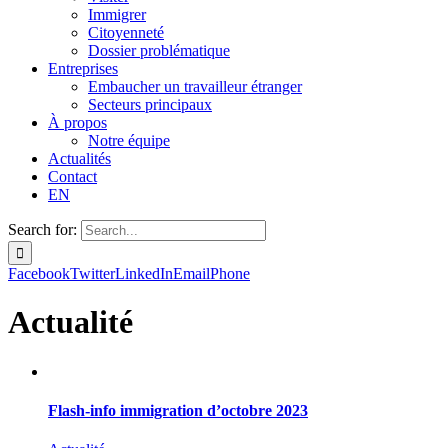
Immigrer
Citoyenneté
Dossier problématique
Entreprises
Embaucher un travailleur étranger
Secteurs principaux
À propos
Notre équipe
Actualités
Contact
EN
Search for:
Facebook
Twitter
LinkedIn
Email
Phone
Actualité
Flash-info immigration d’octobre 2023