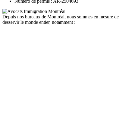
Numéro de permis : AR-2504693
Depuis nos bureaux de Montréal, nous sommes en mesure de
desservir le monde entier, notamment :
canada
depuis la france
depuis la belgique
depuis paris
depuis lyon
depuis bordeaux
depuis le maroc
depuis la tunisie
depuis algerie
depuis bruxelles
quebec
depuis la france
depuis la belgique
depuis paris
depuis lyon
depuis bordeaux
depuis le maroc
depuis la tunisie
depuis algerie
depuis bruxelles