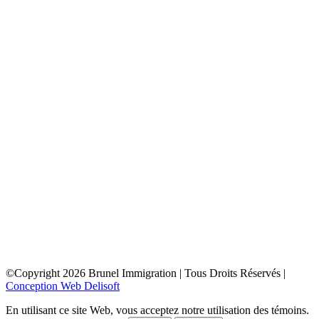
toronto
depuis la france
depuis la belgique
depuis paris
depuis lyon
depuis bordeaux
depuis le maroc
depuis la tunisie
depuis algerie
depuis bruxelles
ottawa
depuis la france
depuis la belgique
depuis paris
depuis lyon
depuis bordeaux
depuis le maroc
depuis la tunisie
depuis algerie
depuis bruxelles
©Copyright
2026
Brunel Immigration | Tous Droits Réservés |
Conception Web Delisoft
En utilisant ce site Web, vous acceptez notre utilisation des témoins.