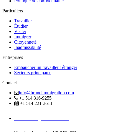
Politique de confidentialité
Particuliers
Travailler
Étudier
Visiter
Immigrer
Citoyenneté
Inadmissibilité
Entreprises
Embaucher un travailleur étranger
Secteurs principaux
Contact
info@brunelimmigration.com
+1 514 316-9255
+1 514 221-3611
Avocats Immigration Montréal