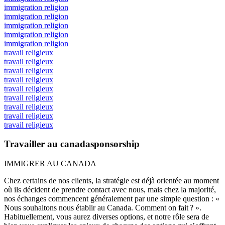
immigration religion
immigration religion
immigration religion
immigration religion
immigration religion
travail religieux
travail religieux
travail religieux
travail religieux
travail religieux
travail religieux
travail religieux
travail religieux
travail religieux
Travailler au canadasponsorship
IMMIGRER AU CANADA
Chez certains de nos clients, la stratégie est déjà orientée au moment
où ils décident de prendre contact avec nous, mais chez la majorité,
nos échanges commencent généralement par une simple question : «
Nous souhaitons nous établir au Canada. Comment on fait ? ».
Habituellement, vous aurez diverses options, et notre rôle sera de