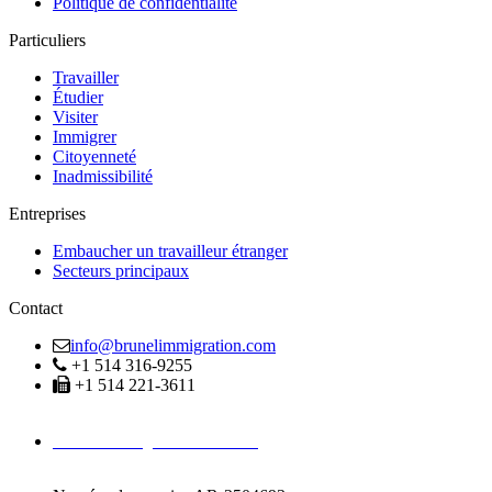
Politique de confidentialité
Particuliers
Travailler
Étudier
Visiter
Immigrer
Citoyenneté
Inadmissibilité
Entreprises
Embaucher un travailleur étranger
Secteurs principaux
Contact
info@brunelimmigration.com
+1 514 316-9255
+1 514 221-3611
Avocats Immigration Montréal