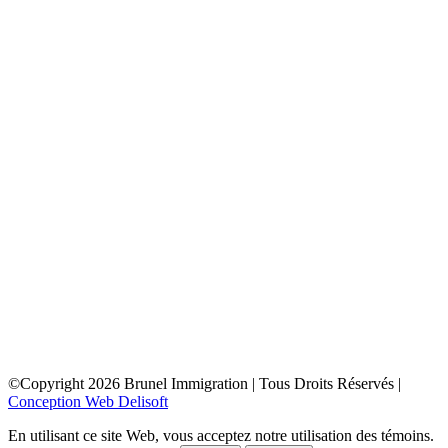
toronto
depuis la france
depuis la belgique
depuis paris
depuis lyon
depuis bordeaux
depuis le maroc
depuis la tunisie
depuis algerie
depuis bruxelles
ottawa
depuis la france
depuis la belgique
depuis paris
depuis lyon
depuis bordeaux
depuis le maroc
depuis la tunisie
depuis algerie
depuis bruxelles
©Copyright
2026
Brunel Immigration | Tous Droits Réservés |
Conception Web Delisoft
En utilisant ce site Web, vous acceptez notre utilisation des témoins.