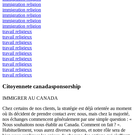
immigration religion
immigration religion
immigration religion
immigration religion
immigration religion
travail religieux
travail religieux
travail religieux
travail religieux
travail religieux
travail religieux
travail religieux
travail religieux
travail religieux
Citoyennete canadasponsorship
IMMIGRER AU CANADA
Chez certains de nos clients, la stratégie est déjà orientée au moment
où ils décident de prendre contact avec nous, mais chez la majorité,
nos échanges commencent généralement par une simple question : «
Nous souhaitons nous établir au Canada. Comment on fait ? ».
Habituellement, vous aurez diverses options, et notre rôle sera de