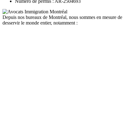
Numéro de permis : AR-2504693
Depuis nos bureaux de Montréal, nous sommes en mesure de
desservir le monde entier, notamment :
canada
depuis la france
depuis la belgique
depuis paris
depuis lyon
depuis bordeaux
depuis le maroc
depuis la tunisie
depuis algerie
depuis bruxelles
quebec
depuis la france
depuis la belgique
depuis paris
depuis lyon
depuis bordeaux
depuis le maroc
depuis la tunisie
depuis algerie
depuis bruxelles