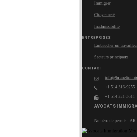
Immigrer
Citoyenneté
Inadmissibilité
ENTREPRISES
Embaucher un travailleu
Secteurs principaux
CONTACT
info@brunelimmig
+1 514 316-9255
+1 514 221-3611
AVOCATS IMMIGR
Numéro de permis : AR