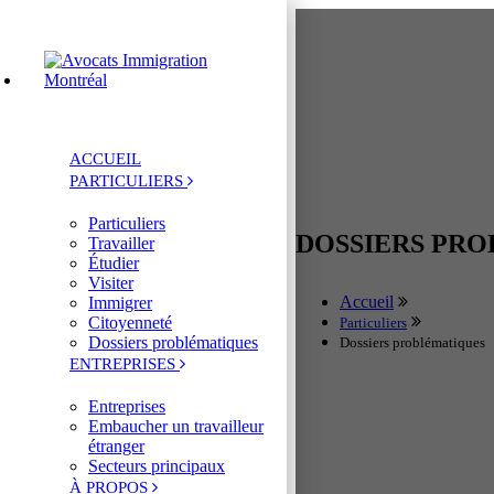
ACCUEIL
PARTICULIERS
Particuliers
DOSSIERS PR
Travailler
Étudier
Visiter
Accueil
Immigrer
Citoyenneté
Particuliers
Dossiers problématiques
Dossiers problématiques
ENTREPRISES
Entreprises
Embaucher un travailleur
étranger
Secteurs principaux
À PROPOS