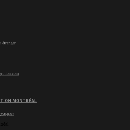
r étranger
ration.com
ATION MONTRÉAL
-2504693