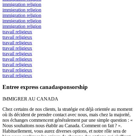
immigration religion
immigration religion
immigration religion
immigration religion
immigration religion
travail religieux
travail religieux
travail religieux
travail religieux
travail religieux
travail religieux
travail religieux
travail religieux
travail religieux
Entree express canadasponsorship
IMMIGRER AU CANADA
Chez certains de nos clients, la stratégie est déjà orientée au moment
où ils décident de prendre contact avec nous, mais chez la majorité,
nos échanges commencent généralement par une simple question : «
Nous souhaitons nous établir au Canada. Comment on fait ? ».
Habituellement, vous aurez diverses options, et notre rôle sera de