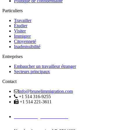
Politique de confidentialité
Particuliers
Travailler
Étudier
Visiter
Immigrer
Citoyenneté
Inadmissibilité
Entreprises
Embaucher un travailleur étranger
Secteurs principaux
Contact
info@brunelimmigration.com
+1 514 316-9255
+1 514 221-3611
Avocats Immigration Montréal