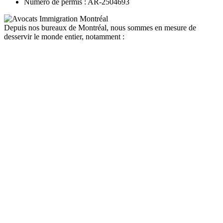
Numéro de permis : AR-2504693
Depuis nos bureaux de Montréal, nous sommes en mesure de
desservir le monde entier, notamment :
canada
depuis la france
depuis la belgique
depuis paris
depuis lyon
depuis bordeaux
depuis le maroc
depuis la tunisie
depuis algerie
depuis bruxelles
quebec
depuis la france
depuis la belgique
depuis paris
depuis lyon
depuis bordeaux
depuis le maroc
depuis la tunisie
depuis algerie
depuis bruxelles