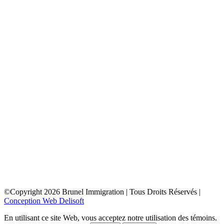
toronto
depuis la france
depuis la belgique
depuis paris
depuis lyon
depuis bordeaux
depuis le maroc
depuis la tunisie
depuis algerie
depuis bruxelles
ottawa
depuis la france
depuis la belgique
depuis paris
depuis lyon
depuis bordeaux
depuis le maroc
depuis la tunisie
depuis algerie
depuis bruxelles
©Copyright
2026
Brunel Immigration | Tous Droits Réservés |
Conception Web Delisoft
En utilisant ce site Web, vous acceptez notre utilisation des témoins.