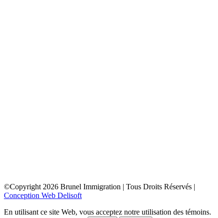
toronto
depuis la france
depuis la belgique
depuis paris
depuis lyon
depuis bordeaux
depuis le maroc
depuis la tunisie
depuis algerie
depuis bruxelles
ottawa
depuis la france
depuis la belgique
depuis paris
depuis lyon
depuis bordeaux
depuis le maroc
depuis la tunisie
depuis algerie
depuis bruxelles
©Copyright
2026
Brunel Immigration | Tous Droits Réservés |
Conception Web Delisoft
En utilisant ce site Web, vous acceptez notre utilisation des témoins.