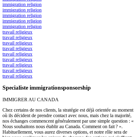
immigration religion
immigration religion
immigration religion
immigration religion
immigration religion
travail religieux
travail religieux
travail religieux
travail religieux
travail religieux
travail religieux
travail religieux
travail religieux
travail religieux
Specialiste immigrationsponsorship
IMMIGRER AU CANADA
Chez certains de nos clients, la stratégie est déjà orientée au moment
où ils décident de prendre contact avec nous, mais chez la majorité,
nos échanges commencent généralement par une simple question : «
Nous souhaitons nous établir au Canada. Comment on fait ? ».
Habituellement, vous aurez diverses options, et notre rôle sera de