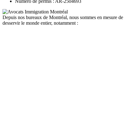
Numéro de permis : AR-2504693
Depuis nos bureaux de Montréal, nous sommes en mesure de
desservir le monde entier, notamment :
canada
depuis la france
depuis la belgique
depuis paris
depuis lyon
depuis bordeaux
depuis le maroc
depuis la tunisie
depuis algerie
depuis bruxelles
quebec
depuis la france
depuis la belgique
depuis paris
depuis lyon
depuis bordeaux
depuis le maroc
depuis la tunisie
depuis algerie
depuis bruxelles