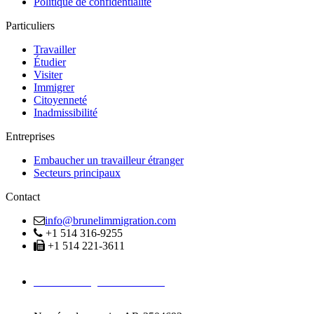
Politique de confidentialité
Particuliers
Travailler
Étudier
Visiter
Immigrer
Citoyenneté
Inadmissibilité
Entreprises
Embaucher un travailleur étranger
Secteurs principaux
Contact
info@brunelimmigration.com
+1 514 316-9255
+1 514 221-3611
Avocats Immigration Montréal