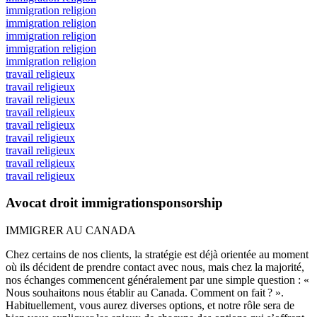
immigration religion
immigration religion
immigration religion
immigration religion
immigration religion
travail religieux
travail religieux
travail religieux
travail religieux
travail religieux
travail religieux
travail religieux
travail religieux
travail religieux
Avocat droit immigrationsponsorship
IMMIGRER AU CANADA
Chez certains de nos clients, la stratégie est déjà orientée au moment
où ils décident de prendre contact avec nous, mais chez la majorité,
nos échanges commencent généralement par une simple question : «
Nous souhaitons nous établir au Canada. Comment on fait ? ».
Habituellement, vous aurez diverses options, et notre rôle sera de