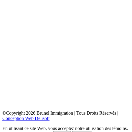
toronto
depuis la france
depuis la belgique
depuis paris
depuis lyon
depuis bordeaux
depuis le maroc
depuis la tunisie
depuis algerie
depuis bruxelles
ottawa
depuis la france
depuis la belgique
depuis paris
depuis lyon
depuis bordeaux
depuis le maroc
depuis la tunisie
depuis algerie
depuis bruxelles
©Copyright
2026
Brunel Immigration | Tous Droits Réservés |
Conception Web Delisoft
En utilisant ce site Web, vous acceptez notre utilisation des témoins.