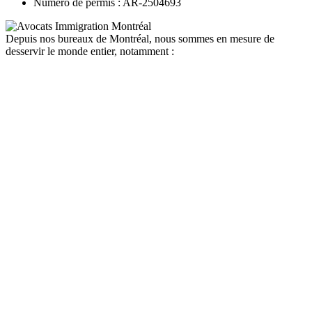
Numéro de permis : AR-2504693
Depuis nos bureaux de Montréal, nous sommes en mesure de
desservir le monde entier, notamment :
canada
depuis la france
depuis la belgique
depuis paris
depuis lyon
depuis bordeaux
depuis le maroc
depuis la tunisie
depuis algerie
depuis bruxelles
quebec
depuis la france
depuis la belgique
depuis paris
depuis lyon
depuis bordeaux
depuis le maroc
depuis la tunisie
depuis algerie
depuis bruxelles