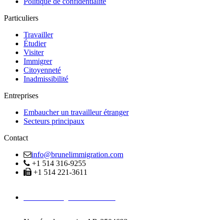
Politique de confidentialité
Particuliers
Travailler
Étudier
Visiter
Immigrer
Citoyenneté
Inadmissibilité
Entreprises
Embaucher un travailleur étranger
Secteurs principaux
Contact
info@brunelimmigration.com
+1 514 316-9255
+1 514 221-3611
Avocats Immigration Montréal