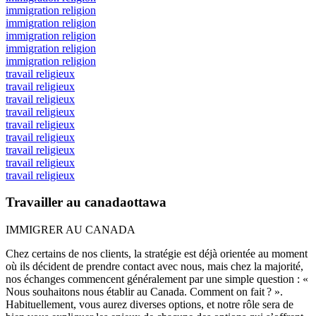
immigration religion
immigration religion
immigration religion
immigration religion
immigration religion
travail religieux
travail religieux
travail religieux
travail religieux
travail religieux
travail religieux
travail religieux
travail religieux
travail religieux
Travailler au canadaottawa
IMMIGRER AU CANADA
Chez certains de nos clients, la stratégie est déjà orientée au moment
où ils décident de prendre contact avec nous, mais chez la majorité,
nos échanges commencent généralement par une simple question : «
Nous souhaitons nous établir au Canada. Comment on fait ? ».
Habituellement, vous aurez diverses options, et notre rôle sera de