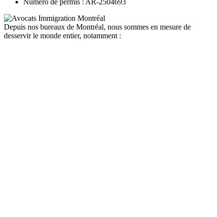
Numéro de permis : AR-2504693
Depuis nos bureaux de Montréal, nous sommes en mesure de
desservir le monde entier, notamment :
canada
depuis la france
depuis la belgique
depuis paris
depuis lyon
depuis bordeaux
depuis le maroc
depuis la tunisie
depuis algerie
depuis bruxelles
quebec
depuis la france
depuis la belgique
depuis paris
depuis lyon
depuis bordeaux
depuis le maroc
depuis la tunisie
depuis algerie
depuis bruxelles