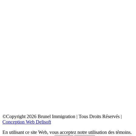
toronto
depuis la france
depuis la belgique
depuis paris
depuis lyon
depuis bordeaux
depuis le maroc
depuis la tunisie
depuis algerie
depuis bruxelles
ottawa
depuis la france
depuis la belgique
depuis paris
depuis lyon
depuis bordeaux
depuis le maroc
depuis la tunisie
depuis algerie
depuis bruxelles
©Copyright
2026
Brunel Immigration | Tous Droits Réservés |
Conception Web Delisoft
En utilisant ce site Web, vous acceptez notre utilisation des témoins.