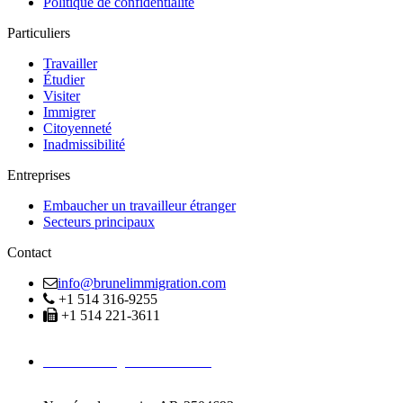
Politique de confidentialité
Particuliers
Travailler
Étudier
Visiter
Immigrer
Citoyenneté
Inadmissibilité
Entreprises
Embaucher un travailleur étranger
Secteurs principaux
Contact
info@brunelimmigration.com
+1 514 316-9255
+1 514 221-3611
Avocats Immigration Montréal