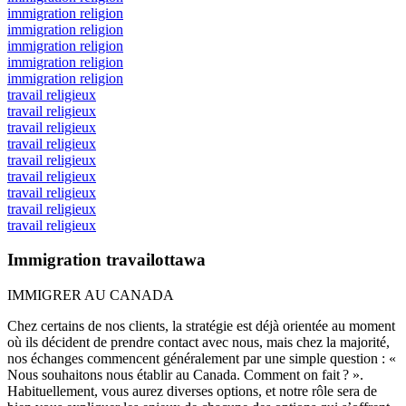
immigration religion
immigration religion
immigration religion
immigration religion
immigration religion
travail religieux
travail religieux
travail religieux
travail religieux
travail religieux
travail religieux
travail religieux
travail religieux
travail religieux
Immigration travailottawa
IMMIGRER AU CANADA
Chez certains de nos clients, la stratégie est déjà orientée au moment
où ils décident de prendre contact avec nous, mais chez la majorité,
nos échanges commencent généralement par une simple question : «
Nous souhaitons nous établir au Canada. Comment on fait ? ».
Habituellement, vous aurez diverses options, et notre rôle sera de