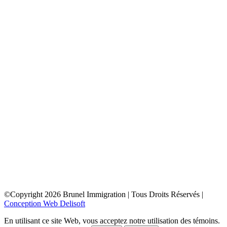
toronto
depuis la france
depuis la belgique
depuis paris
depuis lyon
depuis bordeaux
depuis le maroc
depuis la tunisie
depuis algerie
depuis bruxelles
ottawa
depuis la france
depuis la belgique
depuis paris
depuis lyon
depuis bordeaux
depuis le maroc
depuis la tunisie
depuis algerie
depuis bruxelles
©Copyright
2026
Brunel Immigration | Tous Droits Réservés |
Conception Web Delisoft
En utilisant ce site Web, vous acceptez notre utilisation des témoins.