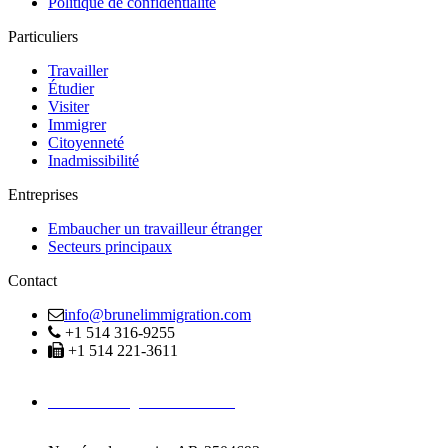
Politique de confidentialité
Particuliers
Travailler
Étudier
Visiter
Immigrer
Citoyenneté
Inadmissibilité
Entreprises
Embaucher un travailleur étranger
Secteurs principaux
Contact
info@brunelimmigration.com
+1 514 316-9255
+1 514 221-3611
Avocats Immigration Montréal