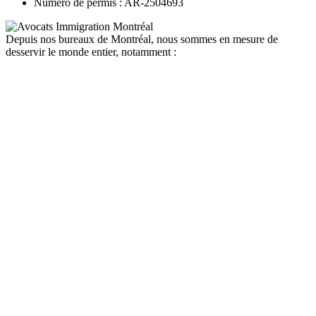
Numéro de permis : AR-2504693
Depuis nos bureaux de Montréal, nous sommes en mesure de
desservir le monde entier, notamment :
canada
depuis la france
depuis la belgique
depuis paris
depuis lyon
depuis bordeaux
depuis le maroc
depuis la tunisie
depuis algerie
depuis bruxelles
quebec
depuis la france
depuis la belgique
depuis paris
depuis lyon
depuis bordeaux
depuis le maroc
depuis la tunisie
depuis algerie
depuis bruxelles