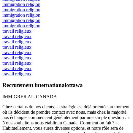
immigration religion
immigration religion
immigration religion
immigration religion
immigration religion
travail religieux
travail religieux
travail religieux
travail religieux
travail religieux
travail religieux
travail religieux
travail religieux
travail religieux
Recrutement internationalottawa
IMMIGRER AU CANADA
Chez certains de nos clients, la stratégie est déjà orientée au moment
où ils décident de prendre contact avec nous, mais chez la majorité,
nos échanges commencent généralement par une simple question : «
Nous souhaitons nous établir au Canada. Comment on fait ? ».
Habituellement, vous aurez diverses options, et notre rôle sera de