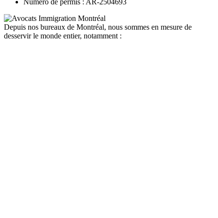
Numéro de permis : AR-2504693
Depuis nos bureaux de Montréal, nous sommes en mesure de
desservir le monde entier, notamment :
canada
depuis la france
depuis la belgique
depuis paris
depuis lyon
depuis bordeaux
depuis le maroc
depuis la tunisie
depuis algerie
depuis bruxelles
quebec
depuis la france
depuis la belgique
depuis paris
depuis lyon
depuis bordeaux
depuis le maroc
depuis la tunisie
depuis algerie
depuis bruxelles