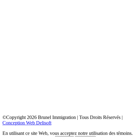
toronto
depuis la france
depuis la belgique
depuis paris
depuis lyon
depuis bordeaux
depuis le maroc
depuis la tunisie
depuis algerie
depuis bruxelles
ottawa
depuis la france
depuis la belgique
depuis paris
depuis lyon
depuis bordeaux
depuis le maroc
depuis la tunisie
depuis algerie
depuis bruxelles
©Copyright
2026
Brunel Immigration | Tous Droits Réservés |
Conception Web Delisoft
En utilisant ce site Web, vous acceptez notre utilisation des témoins.