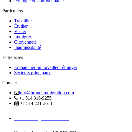
Politique de confidentialité
Particuliers
Travailler
Étudier
Visiter
Immigrer
Citoyenneté
Inadmissibilité
Entreprises
Embaucher un travailleur étranger
Secteurs principaux
Contact
info@brunelimmigration.com
+1 514 316-9255
+1 514 221-3611
Avocats Immigration Montréal