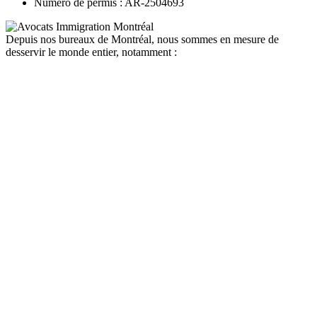
Numéro de permis : AR-2504693
Depuis nos bureaux de Montréal, nous sommes en mesure de
desservir le monde entier, notamment :
canada
depuis la france
depuis la belgique
depuis paris
depuis lyon
depuis bordeaux
depuis le maroc
depuis la tunisie
depuis algerie
depuis bruxelles
quebec
depuis la france
depuis la belgique
depuis paris
depuis lyon
depuis bordeaux
depuis le maroc
depuis la tunisie
depuis algerie
depuis bruxelles