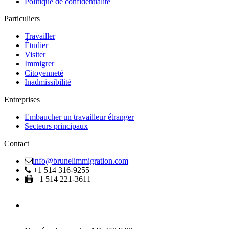
Politique de confidentialité
Particuliers
Travailler
Étudier
Visiter
Immigrer
Citoyenneté
Inadmissibilité
Entreprises
Embaucher un travailleur étranger
Secteurs principaux
Contact
info@brunelimmigration.com
+1 514 316-9255
+1 514 221-3611
Avocats Immigration Montréal