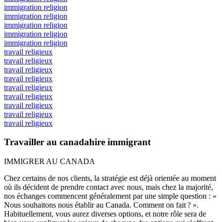
immigration religion
immigration religion
immigration religion
immigration religion
immigration religion
travail religieux
travail religieux
travail religieux
travail religieux
travail religieux
travail religieux
travail religieux
travail religieux
travail religieux
Travailler au canadahire immigrant
IMMIGRER AU CANADA
Chez certains de nos clients, la stratégie est déjà orientée au moment
où ils décident de prendre contact avec nous, mais chez la majorité,
nos échanges commencent généralement par une simple question : «
Nous souhaitons nous établir au Canada. Comment on fait ? ».
Habituellement, vous aurez diverses options, et notre rôle sera de