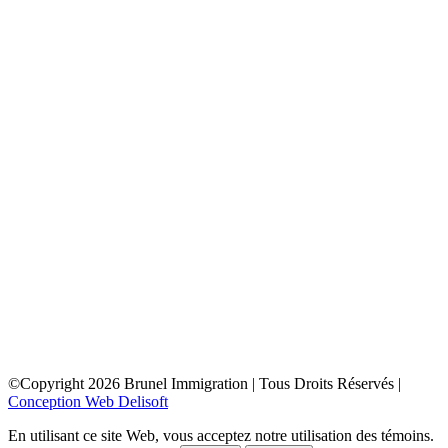
toronto
depuis la france
depuis la belgique
depuis paris
depuis lyon
depuis bordeaux
depuis le maroc
depuis la tunisie
depuis algerie
depuis bruxelles
ottawa
depuis la france
depuis la belgique
depuis paris
depuis lyon
depuis bordeaux
depuis le maroc
depuis la tunisie
depuis algerie
depuis bruxelles
©Copyright
2026
Brunel Immigration | Tous Droits Réservés |
Conception Web Delisoft
En utilisant ce site Web, vous acceptez notre utilisation des témoins.