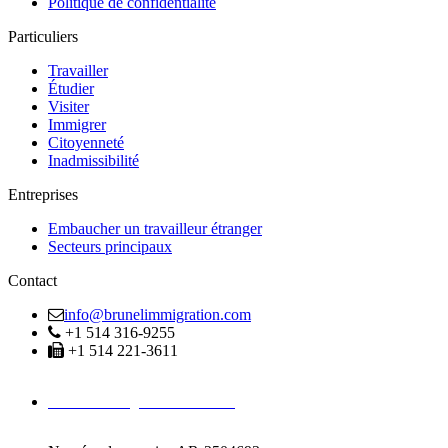
Politique de confidentialité
Particuliers
Travailler
Étudier
Visiter
Immigrer
Citoyenneté
Inadmissibilité
Entreprises
Embaucher un travailleur étranger
Secteurs principaux
Contact
info@brunelimmigration.com
+1 514 316-9255
+1 514 221-3611
Avocats Immigration Montréal