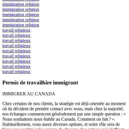
immigration religion
immigration religion
immigration religion
immigration religion
immigration religion
travail religieux
travail religieux
travail religieux
travail religieux
travail religieux
travail religieux
travail religieux
travail religieux
travail religieux
Permis de travailhire immigrant
IMMIGRER AU CANADA
Chez certains de nos clients, la stratégie est déjà orientée au moment
où ils décident de prendre contact avec nous, mais chez la majorité,
nos échanges commencent généralement par une simple question : «
Nous souhaitons nous établir au Canada. Comment on fait ? ».
Habituellement, vous aurez diverses options, et notre rôle sera de