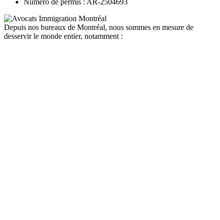
Numéro de permis : AR-2504693
Depuis nos bureaux de Montréal, nous sommes en mesure de
desservir le monde entier, notamment :
canada
depuis la france
depuis la belgique
depuis paris
depuis lyon
depuis bordeaux
depuis le maroc
depuis la tunisie
depuis algerie
depuis bruxelles
quebec
depuis la france
depuis la belgique
depuis paris
depuis lyon
depuis bordeaux
depuis le maroc
depuis la tunisie
depuis algerie
depuis bruxelles