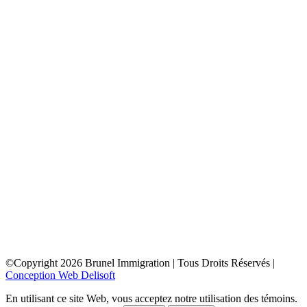
toronto
depuis la france
depuis la belgique
depuis paris
depuis lyon
depuis bordeaux
depuis le maroc
depuis la tunisie
depuis algerie
depuis bruxelles
ottawa
depuis la france
depuis la belgique
depuis paris
depuis lyon
depuis bordeaux
depuis le maroc
depuis la tunisie
depuis algerie
depuis bruxelles
©Copyright
2026
Brunel Immigration | Tous Droits Réservés |
Conception Web Delisoft
En utilisant ce site Web, vous acceptez notre utilisation des témoins.