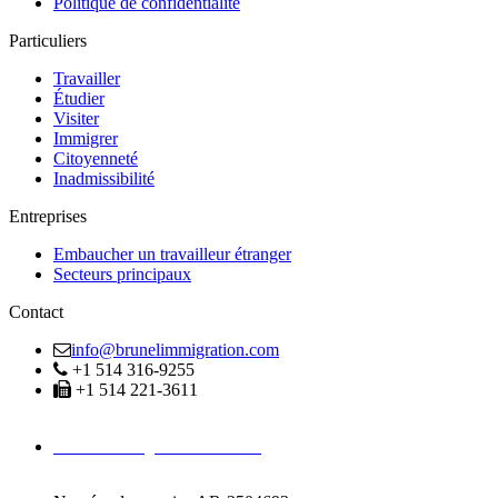
Politique de confidentialité
Particuliers
Travailler
Étudier
Visiter
Immigrer
Citoyenneté
Inadmissibilité
Entreprises
Embaucher un travailleur étranger
Secteurs principaux
Contact
info@brunelimmigration.com
+1 514 316-9255
+1 514 221-3611
Avocats Immigration Montréal