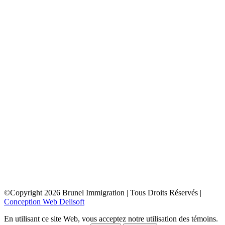
toronto
depuis la france
depuis la belgique
depuis paris
depuis lyon
depuis bordeaux
depuis le maroc
depuis la tunisie
depuis algerie
depuis bruxelles
ottawa
depuis la france
depuis la belgique
depuis paris
depuis lyon
depuis bordeaux
depuis le maroc
depuis la tunisie
depuis algerie
depuis bruxelles
©Copyright
2026
Brunel Immigration | Tous Droits Réservés |
Conception Web Delisoft
En utilisant ce site Web, vous acceptez notre utilisation des témoins.