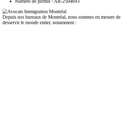
Numéro de permis : AR-2504693
Depuis nos bureaux de Montréal, nous sommes en mesure de
desservir le monde entier, notamment :
canada
depuis la france
depuis la belgique
depuis paris
depuis lyon
depuis bordeaux
depuis le maroc
depuis la tunisie
depuis algerie
depuis bruxelles
quebec
depuis la france
depuis la belgique
depuis paris
depuis lyon
depuis bordeaux
depuis le maroc
depuis la tunisie
depuis algerie
depuis bruxelles