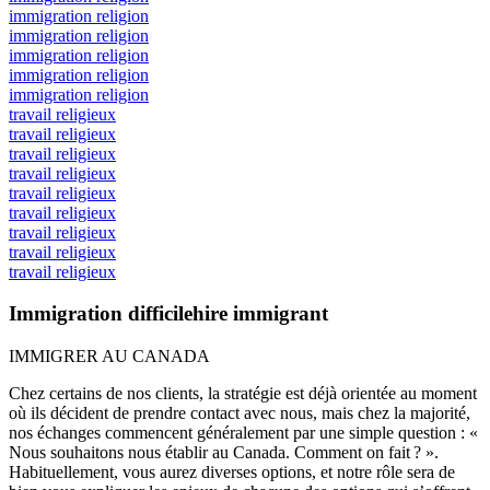
immigration religion
immigration religion
immigration religion
immigration religion
immigration religion
travail religieux
travail religieux
travail religieux
travail religieux
travail religieux
travail religieux
travail religieux
travail religieux
travail religieux
Immigration difficilehire immigrant
IMMIGRER AU CANADA
Chez certains de nos clients, la stratégie est déjà orientée au moment
où ils décident de prendre contact avec nous, mais chez la majorité,
nos échanges commencent généralement par une simple question : «
Nous souhaitons nous établir au Canada. Comment on fait ? ».
Habituellement, vous aurez diverses options, et notre rôle sera de