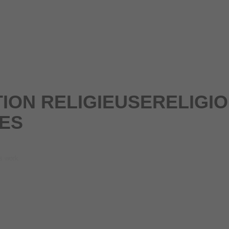
TION RELIGIEUSERELIGI
ES
us work