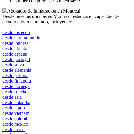
Número de permiso : AR-2504693
Desde nuestras oficinas en Montreal, estamos en capacidad de
atender a todo el mundo, incluyendo:
canada
desde los eeuu
desde el reino unido
desde londres
desde irlanda
desde espana
desde portugal
desde suiza
desde alemania
desde polonia
desde finlandia
desde noruega
desde suecia
desde asia
desde tailandia
desde japon
desde vietnam
desde colombia
desde mexico
desde brasil