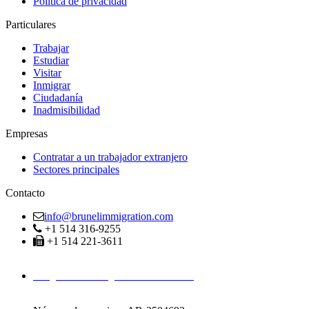
Política de privacidad
Particulares
Trabajar
Estudiar
Visitar
Inmigrar
Ciudadanía
Inadmisibilidad
Empresas
Contratar a un trabajador extranjero
Sectores principales
Contacto
info@brunelimmigration.com
+1 514 316-9255
+1 514 221-3611
Abogados de Inmigración en Montreal