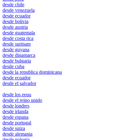
desde chile
desde venezuela
desde ecuador
desde bolivia
desde austria
desde guatemala
desde costa rica
desde surinam
desde guyana
desde dinamarca
desde bulgaria
desde cuba
desde la republica dominicana
desde ecuador
desde el salvador
ottawa
desde los eeuu
desde el reino unido
desde londres
desde irlanda
desde espana
desde portugal
desde suiza
desde alemania
desde polonia