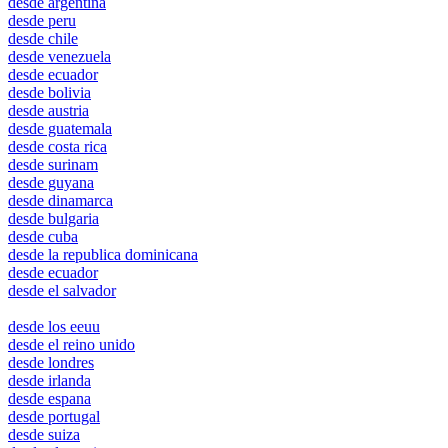
desde argentina
desde peru
desde chile
desde venezuela
desde ecuador
desde bolivia
desde austria
desde guatemala
desde costa rica
desde surinam
desde guyana
desde dinamarca
desde bulgaria
desde cuba
desde la republica dominicana
desde ecuador
desde el salvador
quebec
desde los eeuu
desde el reino unido
desde londres
desde irlanda
desde espana
desde portugal
desde suiza