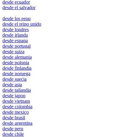
desde ecuador
desde el salvador
ottawa
desde los eeuu
desde el reino unido
desde londres
desde irlanda
desde espana
desde portugal
desde suiza
desde alemania
desde polonia
desde finlandia
desde noruega
desde suecia
desde asia
desde tailandia
desde japon
desde vietnam
desde colombia
desde mexico
desde brasil
desde argentina
desde peru
desde chile