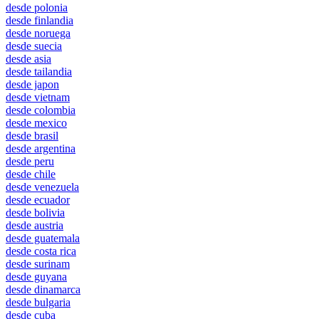
desde polonia
desde finlandia
desde noruega
desde suecia
desde asia
desde tailandia
desde japon
desde vietnam
desde colombia
desde mexico
desde brasil
desde argentina
desde peru
desde chile
desde venezuela
desde ecuador
desde bolivia
desde austria
desde guatemala
desde costa rica
desde surinam
desde guyana
desde dinamarca
desde bulgaria
desde cuba