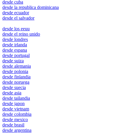
desde cuba
desde la republica dominicana
desde ecuador
desde el salvador
ontario
desde los eeuu
desde el reino unido
desde londres
desde irlanda
desde espana
desde portugal
desde suiza
desde alemania
desde polonia
desde finlandia
desde noruega
desde suecia
desde asia
desde tailandia
desde japon
desde vietnam
desde colombia
desde mexico
desde brasil
desde argentina