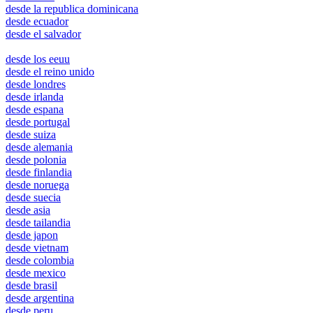
desde la republica dominicana
desde ecuador
desde el salvador
british colombia
desde los eeuu
desde el reino unido
desde londres
desde irlanda
desde espana
desde portugal
desde suiza
desde alemania
desde polonia
desde finlandia
desde noruega
desde suecia
desde asia
desde tailandia
desde japon
desde vietnam
desde colombia
desde mexico
desde brasil
desde argentina
desde peru