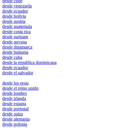
desde chile
desde venezuela
desde ecuador
desde bolivia
desde austria
desde guatemala
desde costa rica
desde surinam
desde guyana
desde dinamarca
desde bulgaria
desde cuba
desde la republica dominicana
desde ecuador
desde el salvador
toronto
desde los eeuu
desde el reino unido
desde londres
desde irlanda
desde espana
desde portugal
desde suiza
desde alemania
desde polonia