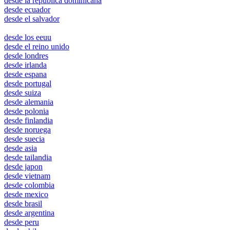
desde la republica dominicana
desde ecuador
desde el salvador
montreal
desde los eeuu
desde el reino unido
desde londres
desde irlanda
desde espana
desde portugal
desde suiza
desde alemania
desde polonia
desde finlandia
desde noruega
desde suecia
desde asia
desde tailandia
desde japon
desde vietnam
desde colombia
desde mexico
desde brasil
desde argentina
desde peru