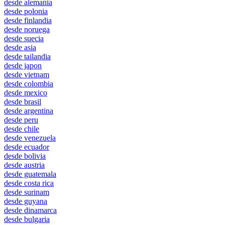
desde alemania
desde polonia
desde finlandia
desde noruega
desde suecia
desde asia
desde tailandia
desde japon
desde vietnam
desde colombia
desde mexico
desde brasil
desde argentina
desde peru
desde chile
desde venezuela
desde ecuador
desde bolivia
desde austria
desde guatemala
desde costa rica
desde surinam
desde guyana
desde dinamarca
desde bulgaria