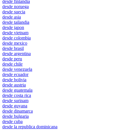
desde finlandia
desde noruega
desde suecia
desde asia
desde tailandia
desde japon
desde vietnam
desde colombia
desde mexico
desde brasil
desde argentina
desde peru
desde chile
desde venezuela
desde ecuador
desde bolivia
desde austria
desde guatemala
desde costa rica
desde surinam
desde guyana
desde dinamarca
desde bulgaria
desde cuba
desde la republica dominicana