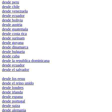
desde peru
desde chile
desde venezuela
desde ecuador
desde bolivia
desde austria
desde guatemala
desde costa rica
desde surinam
desde guyana
desde dinamarca
desde bulgaria
desde cuba
desde la republica dominicana
desde ecuador
desde el salvador
halifax
desde los eeuu
desde el reino unido
desde londres
desde irlanda
desde espana
desde portugal
desde suiza
desde alemania